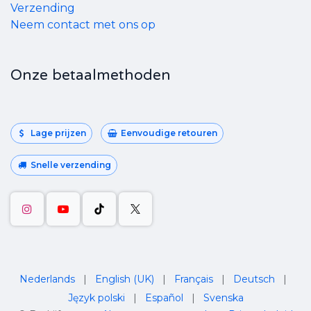
Verzending
Neem contact met ons op
Onze betaalmethoden
Lage prijzen
Eenvoudige retouren
Snelle verzending
Nederlands
|
English (UK)
|
Français
|
Deutsch
|
Język polski
|
Español
|
Svenska