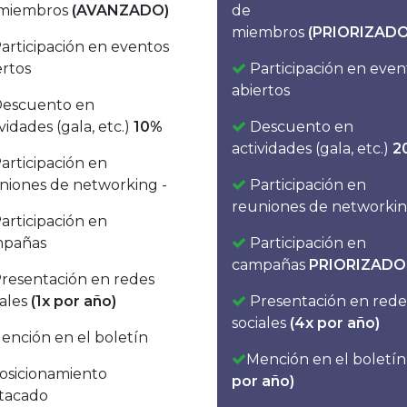
miembros
(AVANZADO)
de
miembros
(PRIORIZADO
articipación en eventos
ertos
Participación en even
abiertos
escuento en
vidades (gala, etc.)
10%
Descuento en
actividades (gala, etc.)
2
articipación en
niones de networking -
Participación en
reuniones de networkin
articipación en
mpañas
Participación en
campañas
PRIORIZADO
resentación en redes
iales
(1x por año)
Presentación en rede
sociales
(4x por año)
ención en el boletín
Mención en el boletí
osicionamiento
por año)
tacado