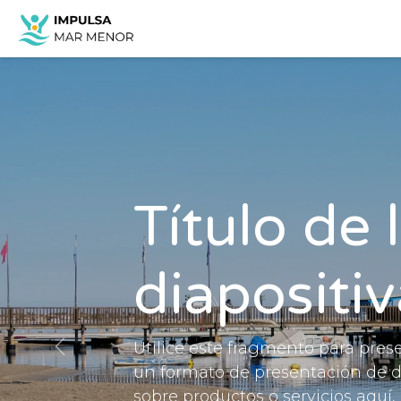
Przejdź do zawartości
Strona główna
Asociacion
Título de 
diapositi
Utilice este fragmento para pres
Anterior
un formato de presentación de di
sobre productos o servicios aquí,