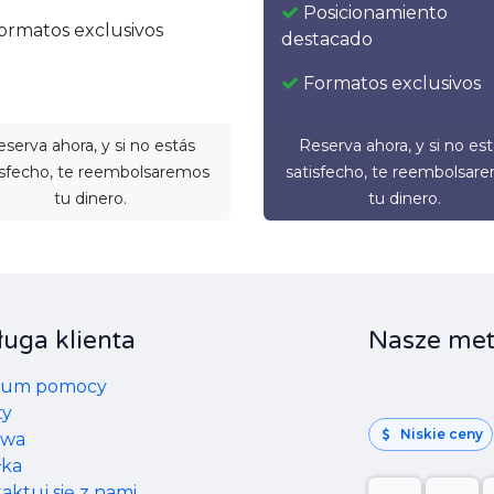
Posicionamiento
ormatos exclusivos
destacado
Formatos exclusivos
serva ahora, y si no estás
Reserva ahora, y si no es
isfecho, te reembolsaremos
satisfecho, te reembolsar
tu dinero.
tu dinero.
uga klienta
Nasze met
rum pomocy
ty
Niskie ceny
awa
łka
aktuj się z nami