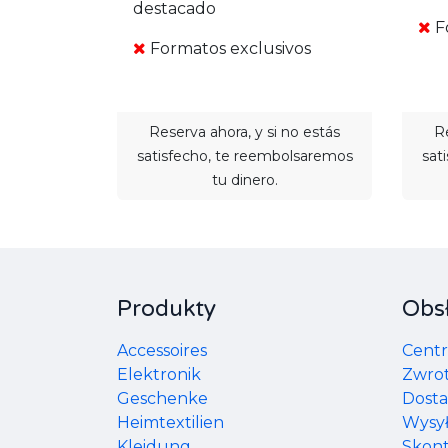
destacado
F
Formatos exclusivos
Reserva ahora, y si no estás
Re
satisfecho, te reembolsaremos
sat
tu dinero.
Produkty
Obsł
Accessoires
Cent
Elektronik
Zwro
Geschenke
Dost
Heimtextilien
Wysy
Kleidung
Skont