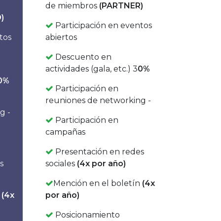
de miembros
(PARTNER)
)
Participación en eventos
tos
abiertos
Descuento en
actividades (gala, etc.) 3
0%
0%
Participación en
reuniones de networking -
g -
Participación en
campañas
Presentación en redes
s
sociales
(4x por año)
Mención en el boletín
(4x
n
(4x
por año)
Posicionamiento