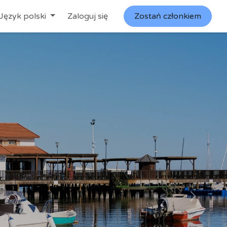
zenia
Język polski
Skontaktuj się z nami
Zaloguj się
Spotkanie
Zostań członkiem
Stanowiska
Siguien