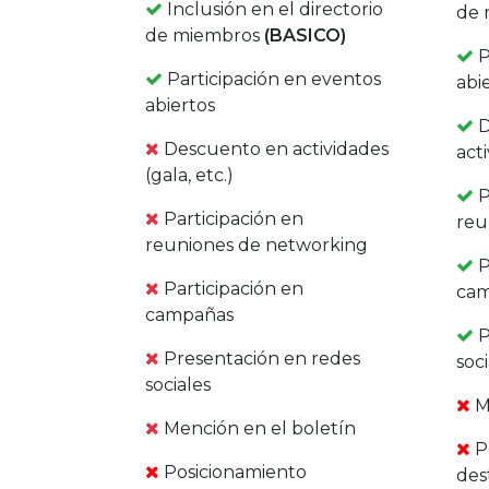
Inclusión en el directorio
de 
de miembros
(BASICO)
P
Participación en eventos
abi
abiertos
D
Descuento en actividades
acti
(gala, etc.)
P
Participación en
reu
reuniones de networking
P
Participación en
ca
campañas
P
Presentación en redes
soc
sociales
M
Mención en el boletín
P
Posicionamiento
des