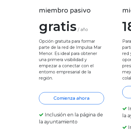
miembro pasivo
mi
gratis
1
/ año
Opción gratuita para formar
Par
parte de la red de Impulsa Mar
part
Menor. Es ideal para obtener
red 
una primera visibilidad y
opo
empezar a conectar con el
pres
entorno empresarial de la
mejo
región.
cola
Comienza ahora
I
Inclusión en la página de
la 
la ayuntamiento
I