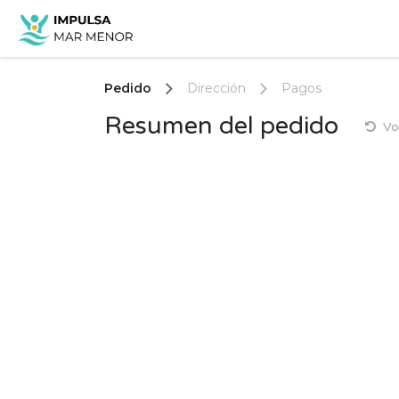
Ir al contenido
Inicio
Asociacion
Noved
Pedido
Dirección
Pagos
Resumen del pedido
Vo