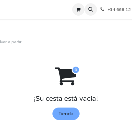
ades
Socios
Actividades
Sectores
Hazte Soci
+34 658 12
lver a pedir
¡Su cesta está vacía!
Tienda