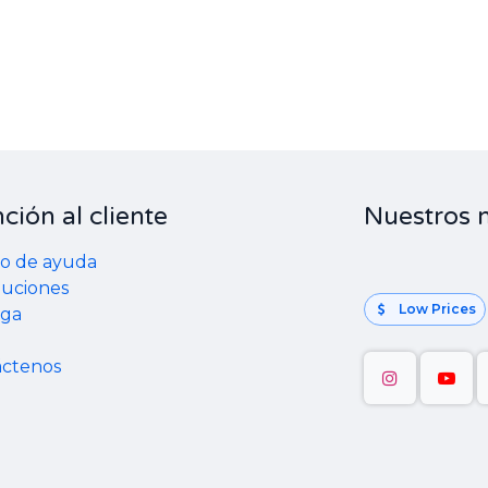
ción al cliente
Nuestros 
o de ayuda
uciones
Low Prices
ega
áctenos