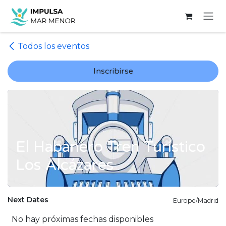
Ir al contenido
Todos los eventos
Inscribirse
El Habanero Tren Turístico
Los Alcázares
Next Dates
Europe/Madrid
No hay próximas fechas disponibles